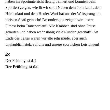
haben im Sportunterricht fleißig trainiert und konnten beim
Sportfest zeigen, wie fit wir sind! Neben dem 50m Lauf , dem
Hürdenlauf und dem Heuler-Wurf hat uns der Weitsprung am
meisten Spaß gemacht! Besonders gut zeigten wir unsere
Fitness beim Transportlauf! Alle Krabben sind ohne Pause
gelaufen und haben wahnsinnig viele Runden geschafft! An
Ende des Tages waren wir alle sehr müde, aber auch
unglaublich stolz auf uns und unsere sportlichen Leistungen!
Der Frühling ist da!
Der Frühling ist da!
Wir Krabben freuen und sehr darüber, dass es endlich wärmer
wird und wir wieder mehr Zeit draußen verbringen können. Im
Sachunterricht haben wir uns mit den Frühblühern beschäftigt
und so den Frühling in unsere Klasse geholt. Und an dem
ersten wirklich warmen Tag in diesem Jahr haben wir unsere
Frühstückspause nach einfach draußen verlegt. So machte uns